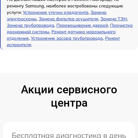
ремонту Samsung, наиболее востребованы следующие
услуги:
Устранение утечки хладагента
,
Замена
электросхемы
,
Замена фильтра осушителя
,
Замена ТЭН
,
Замена трубопровода
,
Перевешивание дверей
,
Прочистка
дренажной системы
,
Ремонт датчика морозильного
отделения
,
Устранение засора трубопровода
,
Ремонт
испарителя
.
Акции сервисного
центра
Бесплатная диагностика в день